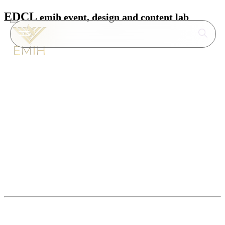
EDCL
emih event, design and content lab
Az EDCL (Emih Event, Design and
Content Lab) stratégiai
szemléletű kommunikációs és
branding ügynökség Budapesten,
amely az EMIH – Magyar Zsidó
Szövetség teljes szervezeti
hálózatának kommunikációját
fogja össze.