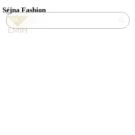
Séjna Fashion
A Séjna Fashion célja, hogy minden zsidó nő
magabiztosan és örömmel viselhesse öltözékét
a mindennapokban és különleges alkalmakon
egyaránt.
A Séjna Fashion kóser női ruhaszalon missziója,
hogy a magyar zsidó közösség hölgytagjai –
életkortól függetlenül – megtalálják azokat a
ruhadarabokat, amelyek egyszerre felelnek meg
a vallási előírásoknak és a mai divat elvárásainak.
A szalon kínálata gondosan válogatott
darabokból áll, ahol a visszafogott elegancia, a
minőség és a kényelem harmonikusan találkozik.
A márka megálmodója Köves Dvora rebecen, aki
személyes elhivatottságával és ízlésével formálja