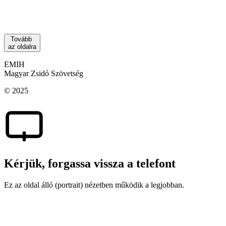
a kollekciókat, figyelembe véve a közösség
igényeit és értékeit.
Tovább
az oldalra
EMIH
Magyar Zsidó Szövetség
© 2025
Kérjük, forgassa vissza a telefont
Ez az oldal álló (portrait) nézetben működik a legjobban.