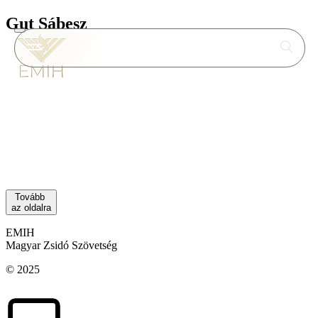
Gut Sábesz
A Gut Sábesz zsinagógai hetilap. Fókuszában a
közösség hírei, az aktuális hetiszakasz, az
ünnepek és a Rebbe tanításai állnak. Felelős
kiadó: Oberlander Báruch rabbi, főszerkesztő
Steiner Zsófia.
Olvasson bele a Gut Sábesz korábbi számaiba a
zsido.com oldalon!
Tovább
az oldalra
EMIH
Magyar Zsidó Szövetség
© 2025