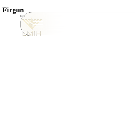
Firgun
A Firgun Ház megnyitása kiemelkedő
jelenkori történetében.
A zsidó diaszpóra világában méretén
előadások, koncertek, kiállítások é
várja. Összművészeti centrum – a szel
amelynek a városi szövetbe transzpar
befogadást hangsúlyozza.
A Firgun Ház nemcsak a különböző i
emberek otthona kíván lenni, hanem
többségi társadalom tagjai számára 