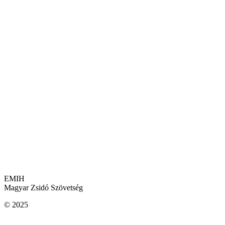
A Ház tágas előadótermében a Firgu
kistermében pedig a független szfér
Az intézmény bemutatkozási lehetős
és bábrendező hallgatók számára is
A földszinten található Könyv Népe 
meghitt beszélgetés vagy a klasszik
színházi előadás után vacsorázni – 
Az épület külön helyiségei otthon
tanításoknak, a rooftop bár nyitvata
EMIH
Magyar Zsidó Szövetség
© 2025