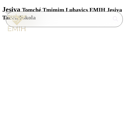
Jesiva
Tomché Tmimim Lubavics EMIH Jesiva
Talmudiskola
Az új jesiva Magyarországon, amely 2025-ben
nyitotta meg kapuit, egy izgalmasan fejlődő
tóraközpont Európa szívében.
A jesiva Mosonmagyaróváron található,
közvetlenül az osztrák határ mellett, egy
különleges épületben, amely korábban
szállodaként működött, és mára élő, pezsgő
tanulási központtá alakult.
Jelenleg közel 30 diák tanul a jesivában, akik
Európa különböző országaiból, valamint Izraelből
és Ukrajnából érkeztek, és együtt egyedülálló,
nemzetközi légkört teremtenek a tanulás, a
fejlődés és a lelki épülés számára. A jesiva