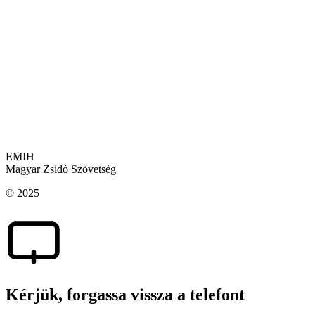
csapata nagy hangsúlyt fektet minden egyes
tanuló személyes fejlődésére, azzal a céllal, hogy
elkötelezett, értékalapú fiatalokat neveljen.
A már az első évben tapasztalható jelentős siker
fényében a várakozások szerint a következő
évben megduplázódik a tanulók száma, és a
jesiva tovább erősödik mint meghatározó
tóraközpont a régióban.
EMIH
Magyar Zsidó Szövetség
© 2025
Kérjük, forgassa vissza a telefont