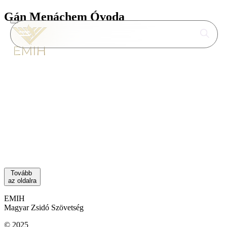
Gán Menáchem Óvoda
A Gán Menáchem Zsidó Óvoda Budapest
belvárosában található. A héber–magyar
kéttannyelvű intézmény 1996-ban jött létre a
vallásos zsidó közösség és a Magyarországon
élő izraeli családok gyermekei számára, hogy
biztonságos, szeretetteljes és hagyományokra
épülő nevelési környezetet biztosítson.
Tovább
az oldalra
EMIH
Magyar Zsidó Szövetség
© 2025